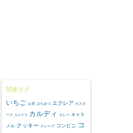
関連タグ
いちご
エクレア
お茶
はちみつ
カスタ
カルディ
キャラ
ード
カレー
カステラ
コ
クッキー
コンビニ
メル
クレープ