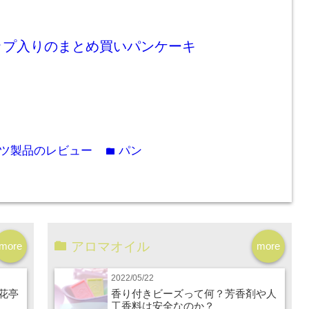
ップ入りのまとめ買いパンケーキ
ツ製品のレビュー
パン
folder
アロマオイル
more
more
2022/05/22
花亭
香り付きビーズって何？芳香剤や人
工香料は安全なのか？