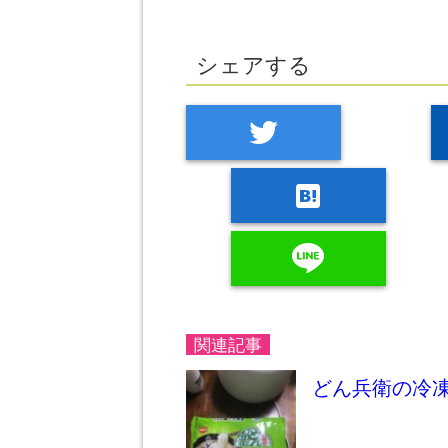
シェアする
twitter
hatenabookmark
line
関連記事
どん兵衛の冷