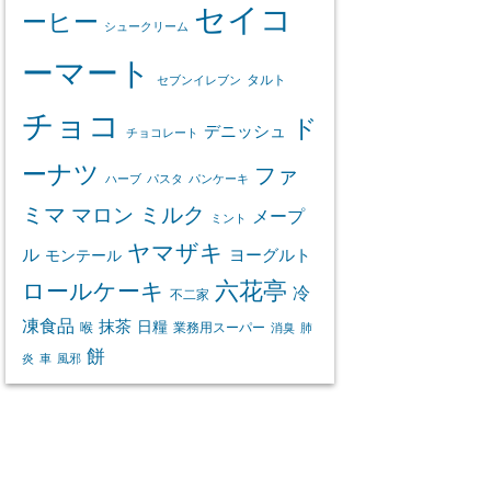
セイコ
ーヒー
シュークリーム
ーマート
タルト
セブンイレブン
チョコ
ド
デニッシュ
チョコレート
ーナツ
ファ
ハーブ
パスタ
パンケーキ
ミマ
マロン
ミルク
メープ
ミント
ヤマザキ
ル
ヨーグルト
モンテール
ロールケーキ
六花亭
冷
不二家
凍食品
抹茶
日糧
喉
業務用スーパー
消臭
肺
餅
炎
車
風邪