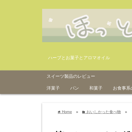
ハーブとお菓子とアロマオイル
スイーツ製品のレビュー
洋菓子
パン
和菓子
お食事系
Home
»
おいしかった食べ物
»
home
folder