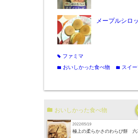
メープルシロ
ファミマ
tag
おいしかった食べ物
スイー
folder
folder
おいしかった食べ物
2022/05/19
極上の柔らかさのわらび餅 六