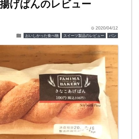
揚げぱんのレビュー
2020/04/12
time
folder
おいしかった食べ物
スイーツ製品のレビュー
パン