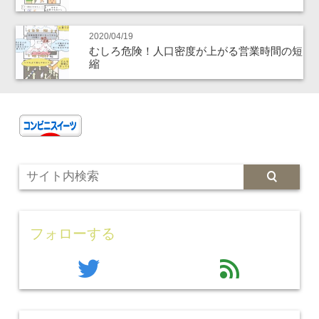
2020/04/19
むしろ危険！人口密度が上がる営業時間の短
縮
フォローする
twitter
feed