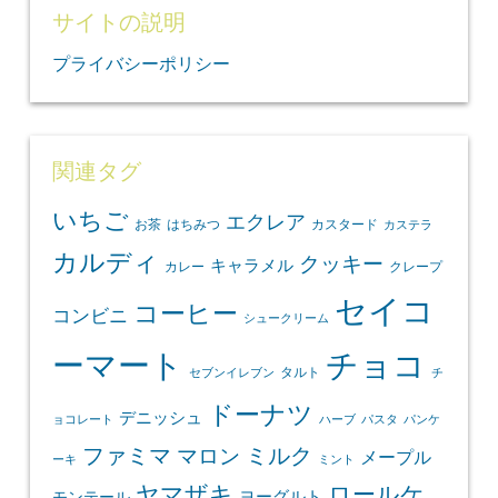
サイトの説明
プライバシーポリシー
関連タグ
いちご
エクレア
お茶
はちみつ
カスタード
カステラ
カルディ
クッキー
キャラメル
カレー
クレープ
セイコ
コーヒー
コンビニ
シュークリーム
ーマート
チョコ
タルト
セブンイレブン
チ
ドーナツ
デニッシュ
ョコレート
ハーブ
パスタ
パンケ
ファミマ
マロン
ミルク
メープル
ーキ
ミント
ヤマザキ
ロールケ
ヨーグルト
モンテール