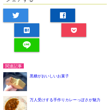
twitter
facebook
hatenabookmark
line
関連記事
黒糖がおいしいお菓子
万人受けする手作りカレーっぽさが魅力