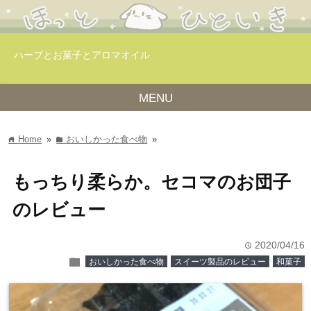
ハーブとお菓子とアロマオイル
MENU
Home
»
おいしかった食べ物
»
home
folder
もっちり柔らか。セコマのお団子
のレビュー
2020/04/16
time
folder
おいしかった食べ物
スイーツ製品のレビュー
和菓子