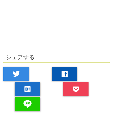
シェアする
twitter
facebook
hatenabookmark
line