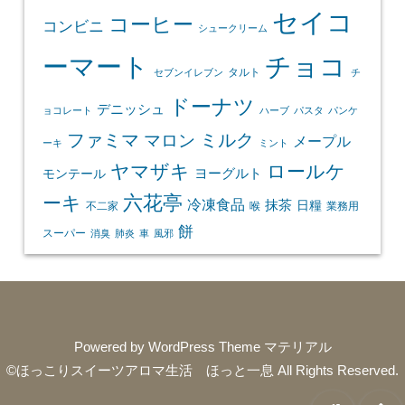
セイコ
コーヒー
コンビニ
シュークリーム
ーマート
チョコ
タルト
セブンイレブン
チ
ドーナツ
デニッシュ
ョコレート
ハーブ
パスタ
パンケ
ファミマ
マロン
ミルク
メープル
ーキ
ミント
ヤマザキ
ロールケ
ヨーグルト
モンテール
ーキ
六花亭
冷凍食品
抹茶
日糧
不二家
喉
業務用
餅
スーパー
消臭
肺炎
車
風邪
Powered by
WordPress Theme マテリアル
©ほっこりスイーツアロマ生活 ほっと一息
All Rights Reserved.