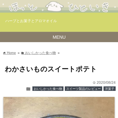
ハーブとお菓子とアロマオイル
MENU
Home
»
おいしかった食べ物
»
home
folder
わかさいものスイートポテト
2020/08/24
time
folder
おいしかった食べ物
スイーツ製品のレビュー
洋菓子