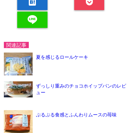
hatenabookmark
line
関連記事
夏を感じるロールケーキ
ずっしり重みのチョコホイップパンのレビ
ュー
ぷるぷる食感とふんわりムースの苺味