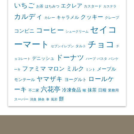
いちご
エクレア
お茶
はちみつ
カスタード
カステラ
カルディ
クッキー
キャラメル
カレー
クレープ
セイコ
コーヒー
コンビニ
シュークリーム
ーマート
チョコ
タルト
セブンイレブン
チ
ドーナツ
デニッシュ
ョコレート
ハーブ
パスタ
パンケ
ファミマ
マロン
ミルク
メープル
ーキ
ミント
ヤマザキ
ロールケ
ヨーグルト
モンテール
ーキ
六花亭
冷凍食品
抹茶
日糧
不二家
喉
業務用
餅
スーパー
消臭
肺炎
車
風邪