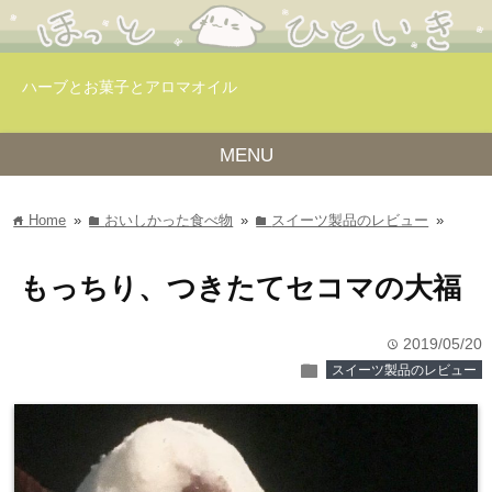
ハーブとお菓子とアロマオイル
MENU
Home
»
おいしかった食べ物
»
スイーツ製品のレビュー
»
home
folder
folder
もっちり、つきたてセコマの大福
2019/05/20
time
folder
スイーツ製品のレビュー