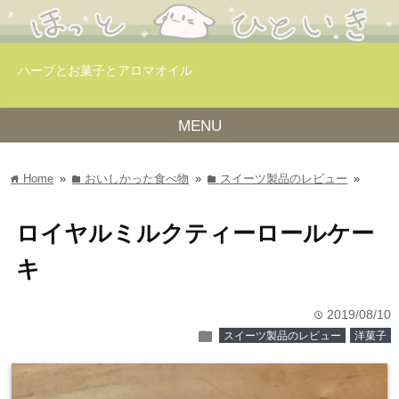
ハーブとお菓子とアロマオイル
MENU
Home
»
おいしかった食べ物
»
スイーツ製品のレビュー
»
home
folder
folder
ロイヤルミルクティーロールケー
キ
2019/08/10
time
folder
スイーツ製品のレビュー
洋菓子