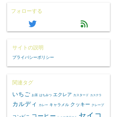
フォローする
twitter
feed
サイトの説明
プライバシーポリシー
関連タグ
いちご
エクレア
お茶
はちみつ
カスタード
カステラ
カルディ
クッキー
キャラメル
カレー
クレープ
セイコ
コーヒー
コンビニ