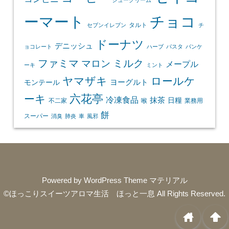
シュークリーム
ーマート
チョコ
タルト
セブンイレブン
チ
ドーナツ
デニッシュ
ョコレート
ハーブ
パスタ
パンケ
ファミマ
マロン
ミルク
メープル
ーキ
ミント
ヤマザキ
ロールケ
ヨーグルト
モンテール
ーキ
六花亭
冷凍食品
抹茶
日糧
不二家
喉
業務用
餅
スーパー
消臭
肺炎
車
風邪
Powered by
WordPress Theme マテリアル
©ほっこりスイーツアロマ生活 ほっと一息
All Rights Reserved.
home
arrowup