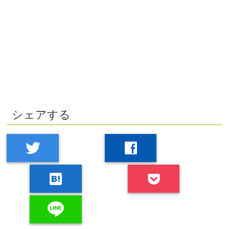
シェアする
twitter
facebook
hatenabookmark
line