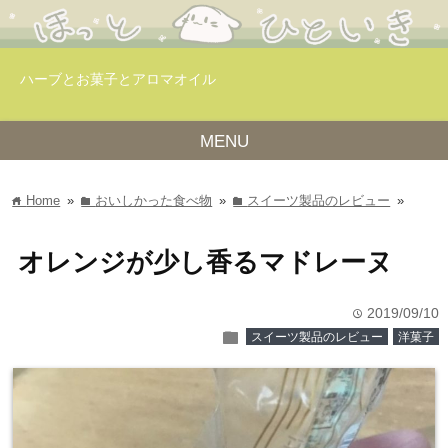
ハーブとお菓子とアロマオイル
MENU
Home
»
おいしかった食べ物
»
スイーツ製品のレビュー
»
home
folder
folder
オレンジが少し香るマドレーヌ
2019/09/10
time
folder
スイーツ製品のレビュー
洋菓子