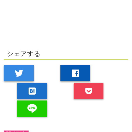
シェアする
twitter
facebook
hatenabookmark
line