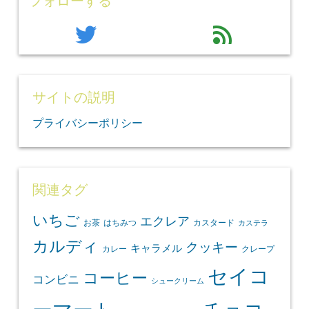
フォローする
twitter
feed
サイトの説明
プライバシーポリシー
関連タグ
いちご
エクレア
お茶
はちみつ
カスタード
カステラ
カルディ
クッキー
キャラメル
カレー
クレープ
セイコ
コーヒー
コンビニ
シュークリーム