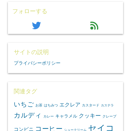
フォローする
twitter
feed
サイトの説明
プライバシーポリシー
関連タグ
いちご
エクレア
お茶
はちみつ
カスタード
カステラ
カルディ
クッキー
キャラメル
カレー
クレープ
セイコ
コーヒー
コンビニ
シュークリーム