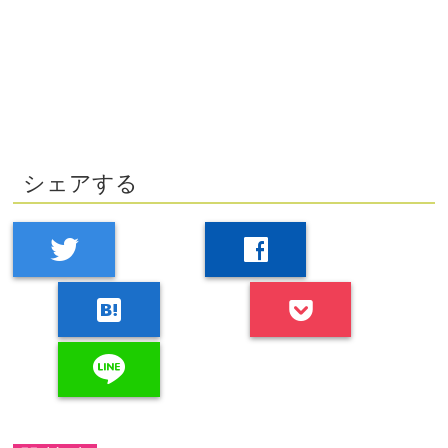
シェアする
twitter
facebook
hatenabookmark
line