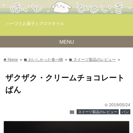
ハーブとお菓子とアロマオイル
MENU
Home
»
おいしかった食べ物
»
スイーツ製品のレビュー
»
home
folder
folder
ザクザク・クリームチョコレート
ぱん
2019/05/24
time
folder
スイーツ製品のレビュー
パン