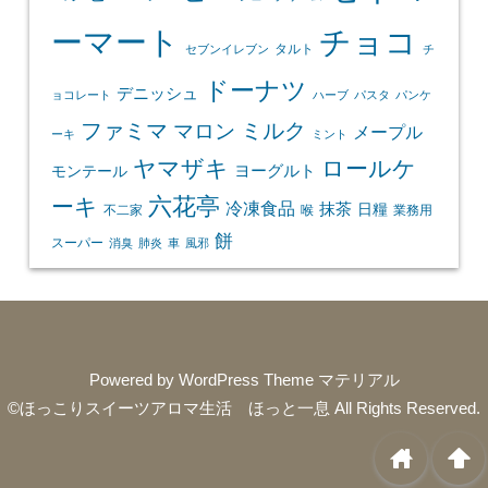
ーマート
チョコ
タルト
セブンイレブン
チ
ドーナツ
デニッシュ
ョコレート
ハーブ
パスタ
パンケ
ファミマ
マロン
ミルク
メープル
ーキ
ミント
ヤマザキ
ロールケ
ヨーグルト
モンテール
ーキ
六花亭
冷凍食品
抹茶
日糧
不二家
喉
業務用
餅
スーパー
消臭
肺炎
車
風邪
Powered by
WordPress Theme マテリアル
©ほっこりスイーツアロマ生活 ほっと一息
All Rights Reserved.
home
arrowup