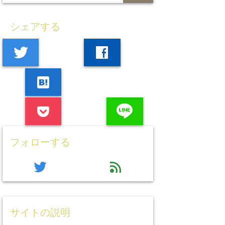
シェアする
twitter
facebook
hatenabookmark
line
フォローする
twitter
feed
サイトの説明