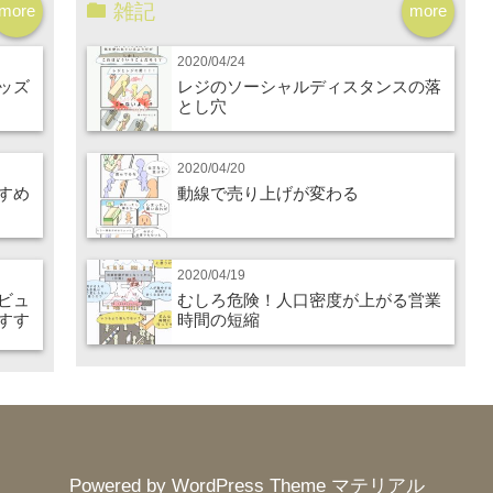
雑記
more
more
2020/04/24
ッズ
レジのソーシャルディスタンスの落
とし穴
2020/04/20
すめ
動線で売り上げが変わる
2020/04/19
ビュ
むしろ危険！人口密度が上がる営業
すす
時間の短縮
Powered by
WordPress Theme マテリアル