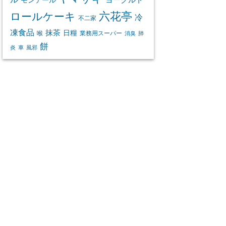
モンテール
ロールケーキ
六花亭
冷
不二家
凍食品
抹茶
日糧
喉
業務用スーパー
消臭
肺
餅
炎
車
風邪