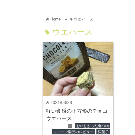
Home
»
ウエハース
home
tag
ウエハース
tag
2021/03/28
time
軽い食感の正方形のチョコ
ウエハース
folder
おいしかった食べ物
スイーツ製品のレビュー
洋菓子