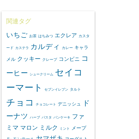
関連タグ
いちご
エクレア
お茶
はちみつ
カスタ
カルディ
キャラ
ード
カレー
カステラ
コ
クッキー
コンビニ
メル
クレープ
セイコ
ーヒー
シュークリーム
ーマート
タルト
セブンイレブン
チョコ
ド
デニッシュ
チョコレート
ーナツ
ファ
ハーブ
パスタ
パンケーキ
ミマ
マロン
ミルク
メープ
ミント
ヤマザキ
ル
ヨーグルト