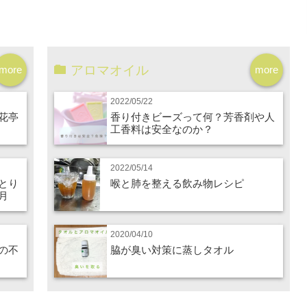
アロマオイル
more
more
2022/05/22
花亭
香り付きビーズって何？芳香剤や人
工香料は安全なのか？
2022/05/14
とり
喉と肺を整える飲み物レシピ
月
2020/04/10
の不
脇が臭い対策に蒸しタオル