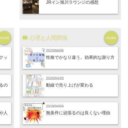
JRイン旭川ラウンジの感想
心理と人間関係
more
more
2020/06/06
クッ
性格でかなり違う。効果的な謝り方
2020/04/20
るの
動線で売り上げが変わる
2019/04/04
や人
無条件に頑張るのは良くない理由