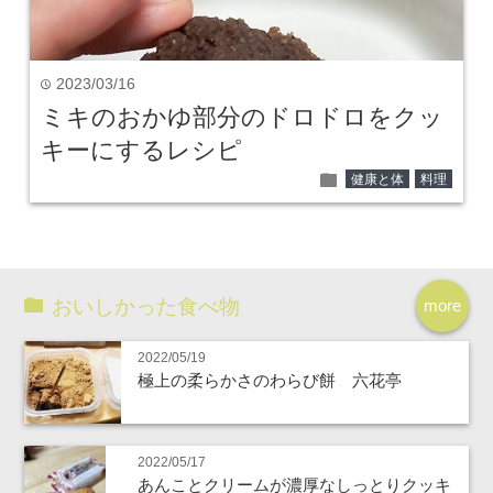
2023/03/16
time
ミキのおかゆ部分のドロドロをクッ
キーにするレシピ
folder
健康と体
料理
おいしかった食べ物
more
2022/05/19
極上の柔らかさのわらび餅 六花亭
2022/05/17
あんことクリームが濃厚なしっとりクッキ