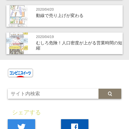
2020/04/20
動線で売り上げが変わる
2020/04/19
むしろ危険！人口密度が上がる営業時間の短
縮
シェアする
twitter
facebook