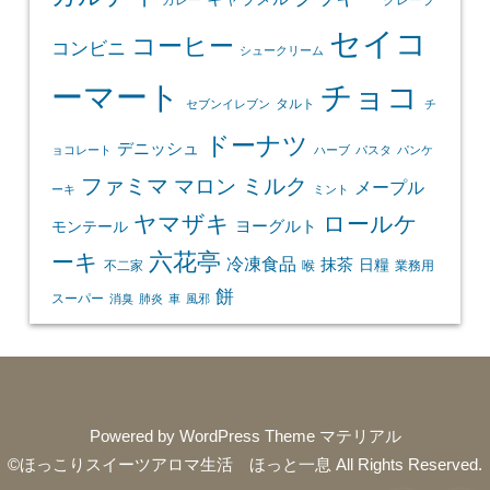
カレー
クレープ
セイコ
コーヒー
コンビニ
シュークリーム
ーマート
チョコ
タルト
セブンイレブン
チ
ドーナツ
デニッシュ
ョコレート
ハーブ
パスタ
パンケ
ファミマ
マロン
ミルク
メープル
ーキ
ミント
ヤマザキ
ロールケ
ヨーグルト
モンテール
ーキ
六花亭
冷凍食品
抹茶
日糧
不二家
喉
業務用
餅
スーパー
消臭
肺炎
車
風邪
Powered by
WordPress Theme マテリアル
©ほっこりスイーツアロマ生活 ほっと一息
All Rights Reserved.