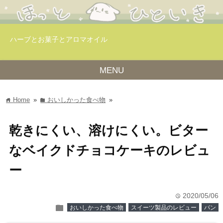
ハーブとお菓子とアロマオイル
MENU
Home
»
おいしかった食べ物
»
home
folder
乾きにくい、溶けにくい。ビター
なベイクドチョコケーキのレビュ
ー
2020/05/06
time
folder
おいしかった食べ物
スイーツ製品のレビュー
パン