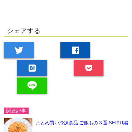
シェアする
twitter
facebook
hatenabookmark
line
関連記事
まとめ買い冷凍食品 ご飯もの３選 SEIYU編