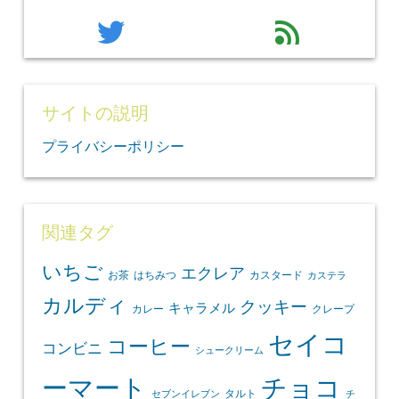
twitter
feed
サイトの説明
プライバシーポリシー
関連タグ
いちご
エクレア
お茶
はちみつ
カスタード
カステラ
カルディ
クッキー
キャラメル
カレー
クレープ
セイコ
コーヒー
コンビニ
シュークリーム
ーマート
チョコ
タルト
セブンイレブン
チ