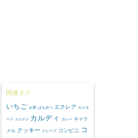
関連タグ
いちご
エクレア
お茶
はちみつ
カスタ
カルディ
キャラ
ード
カレー
カステラ
コ
クッキー
コンビニ
メル
クレープ