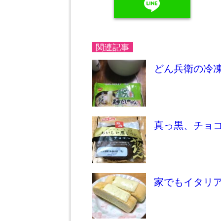
line
関連記事
どん兵衛の冷
真っ黒、チョ
家でもイタリ