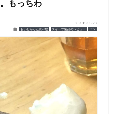
ツ。もっちわ
2019/05/23
time
folder
おいしかった食べ物
スイーツ製品のレビュー
パン