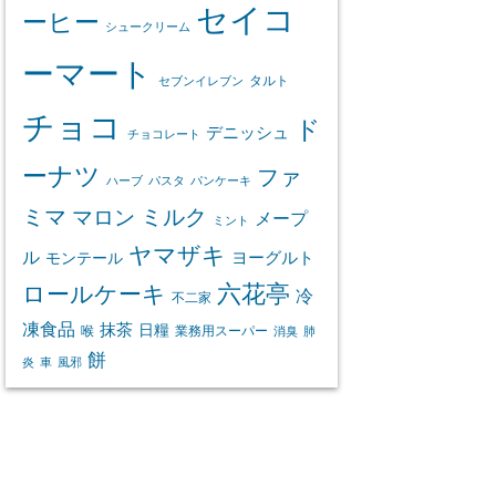
セイコ
ーヒー
シュークリーム
ーマート
タルト
セブンイレブン
チョコ
ド
デニッシュ
チョコレート
ーナツ
ファ
ハーブ
パスタ
パンケーキ
ミマ
マロン
ミルク
メープ
ミント
ヤマザキ
ル
ヨーグルト
モンテール
ロールケーキ
六花亭
冷
不二家
凍食品
抹茶
日糧
喉
業務用スーパー
消臭
肺
餅
炎
車
風邪