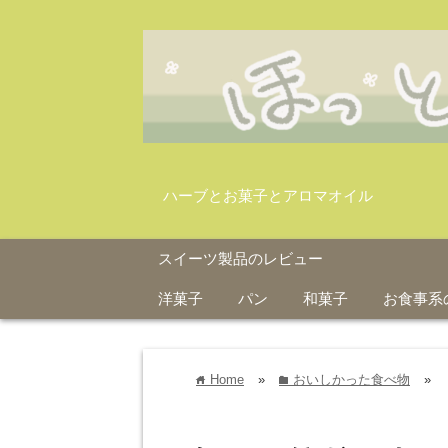
ハーブとお菓子とアロマオイル
スイーツ製品のレビュー
洋菓子
パン
和菓子
お食事系
Home
»
おいしかった食べ物
»
home
folder