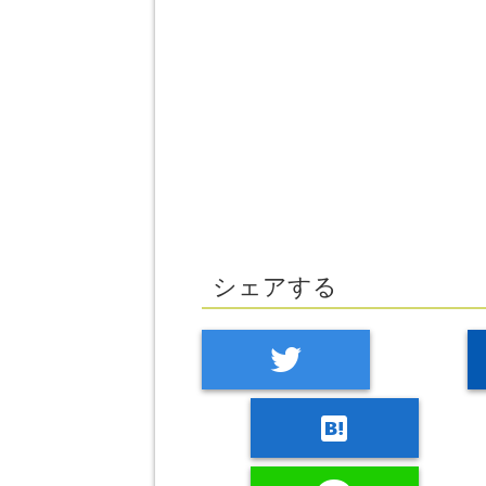
シェアする
twitter
hatenabookmark