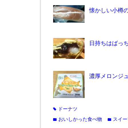
懐かしい小樽
日持ちはばっ
濃厚メロンジ
ドーナツ
tag
おいしかった食べ物
スイー
folder
folder