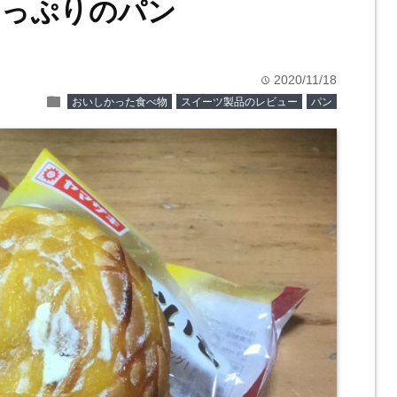
たっぷりのパン
2020/11/18
time
folder
おいしかった食べ物
スイーツ製品のレビュー
パン