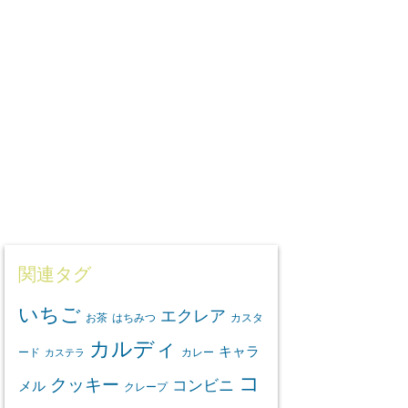
関連タグ
いちご
エクレア
お茶
はちみつ
カスタ
カルディ
キャラ
ード
カレー
カステラ
コ
クッキー
コンビニ
メル
クレープ