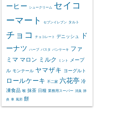
セイコ
ーヒー
シュークリーム
ーマート
タルト
セブンイレブン
チョコ
ド
デニッシュ
チョコレート
ーナツ
ファ
ハーブ
パスタ
パンケーキ
ミマ
マロン
ミルク
メープ
ミント
ヤマザキ
ル
ヨーグルト
モンテール
ロールケーキ
六花亭
冷
不二家
凍食品
抹茶
日糧
喉
業務用スーパー
消臭
肺
餅
炎
車
風邪