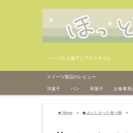
ハーブとお菓子とアロマオイル
スイーツ製品のレビュー
洋菓子
パン
和菓子
お食事系
Home
»
おいしかった食べ物
»
home
folder