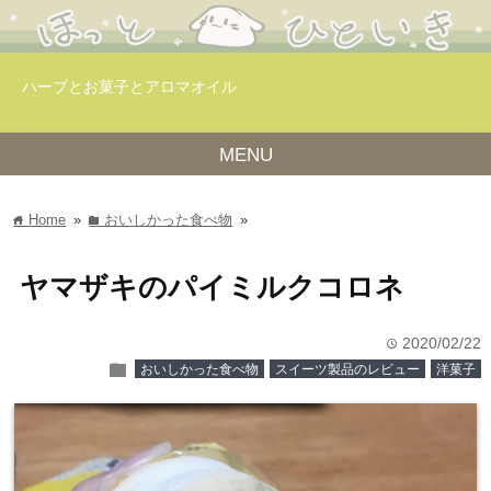
ハーブとお菓子とアロマオイル
MENU
Home
»
おいしかった食べ物
»
home
folder
ヤマザキのパイミルクコロネ
2020/02/22
time
folder
おいしかった食べ物
スイーツ製品のレビュー
洋菓子