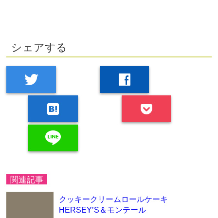
シェアする
twitter
facebook
hatenabookmark
line
関連記事
クッキークリームロールケーキ
HERSEY’S＆モンテール