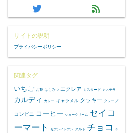
twitter
feed
サイトの説明
プライバシーポリシー
関連タグ
いちご
エクレア
お茶
はちみつ
カスタード
カステラ
カルディ
クッキー
キャラメル
カレー
クレープ
セイコ
コーヒー
コンビニ
シュークリーム
ーマート
チョコ
タルト
セブンイレブン
チ