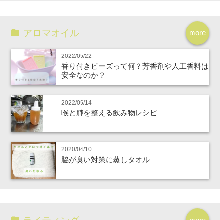
アロマオイル
more
2022/05/22
香り付きビーズって何？芳香剤や人工香料は
安全なのか？
2022/05/14
喉と肺を整える飲み物レシピ
2020/04/10
脇が臭い対策に蒸しタオル
more