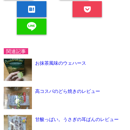
hatenabookmark
line
関連記事
お抹茶風味のウェハース
高コスパのどら焼きのレビュー
甘酸っぱい。うさぎの耳ぱんのレビュー