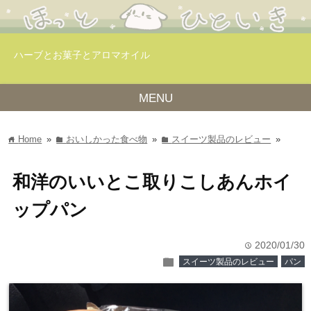
ハーブとお菓子とアロマオイル
MENU
Home
»
おいしかった食べ物
»
スイーツ製品のレビュー
»
home
folder
folder
和洋のいいとこ取りこしあんホイ
ップパン
2020/01/30
time
folder
スイーツ製品のレビュー
パン