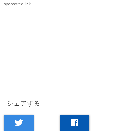
sponsored link
シェアする
twitter
facebook