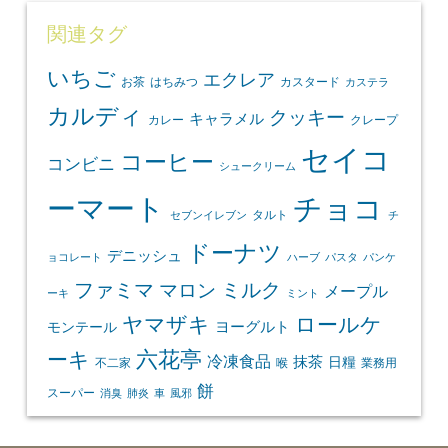
関連タグ
いちご
エクレア
お茶
はちみつ
カスタード
カステラ
カルディ
クッキー
キャラメル
カレー
クレープ
セイコ
コーヒー
コンビニ
シュークリーム
ーマート
チョコ
タルト
セブンイレブン
チ
ドーナツ
デニッシュ
ョコレート
ハーブ
パスタ
パンケ
ファミマ
マロン
ミルク
メープル
ーキ
ミント
ヤマザキ
ロールケ
ヨーグルト
モンテール
ーキ
六花亭
冷凍食品
抹茶
日糧
不二家
喉
業務用
餅
スーパー
消臭
肺炎
車
風邪