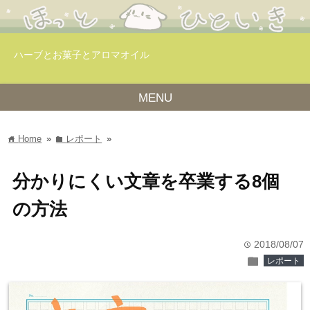
ハーブとお菓子とアロマオイル
MENU
Home
»
レポート
»
home
folder
分かりにくい文章を卒業する8個
の方法
2018/08/07
time
folder
レポート