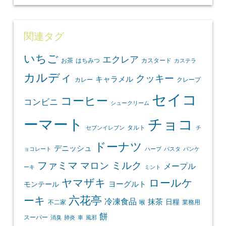
関連タグ
いちご
エクレア
お茶
はちみつ
カスタード
カステラ
カルディ
クッキー
キャラメル
カレー
クレープ
セイコ
コーヒー
コンビニ
シュークリーム
ーマート
チョコ
タルト
セブンイレブン
チ
ドーナツ
デニッシュ
ョコレート
ハーブ
パスタ
パンケ
ファミマ
マロン
ミルク
メープル
ーキ
ミント
ヤマザキ
ロールケ
ヨーグルト
モンテール
ーキ
六花亭
冷凍食品
抹茶
日糧
不二家
喉
業務用
餅
スーパー
消臭
肺炎
車
風邪