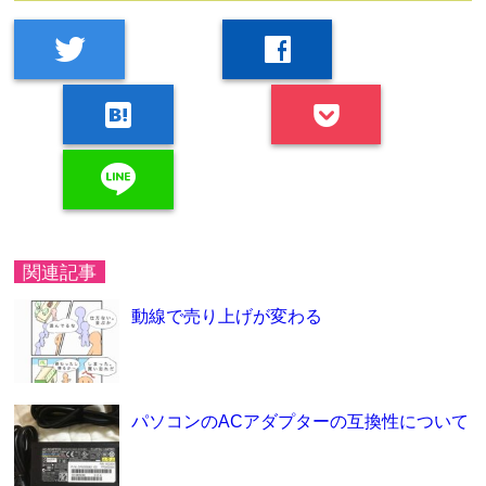
twitter
facebook
hatenabookmark
line
関連記事
動線で売り上げが変わる
パソコンのACアダプターの互換性について