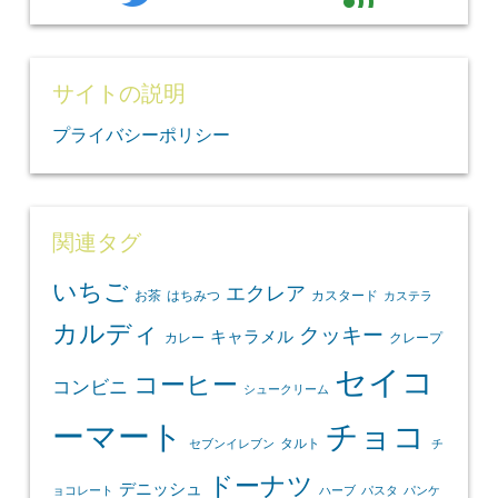
サイトの説明
プライバシーポリシー
関連タグ
いちご
エクレア
お茶
はちみつ
カスタード
カステラ
カルディ
クッキー
キャラメル
カレー
クレープ
セイコ
コーヒー
コンビニ
シュークリーム
ーマート
チョコ
タルト
セブンイレブン
チ
ドーナツ
デニッシュ
ョコレート
ハーブ
パスタ
パンケ