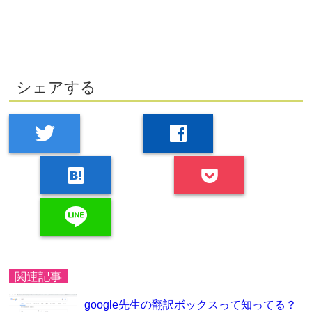
シェアする
twitter
facebook
hatenabookmark
line
関連記事
google先生の翻訳ボックスって知ってる？