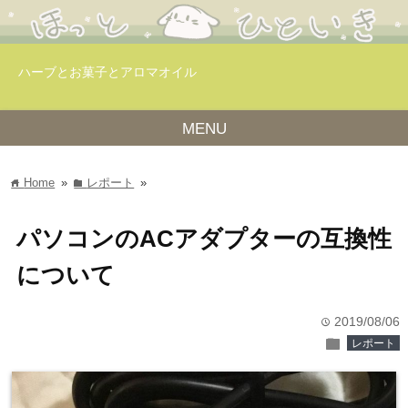
ハーブとお菓子とアロマオイル
MENU
Home
»
レポート
»
home
folder
パソコンのACアダプターの互換性
について
2019/08/06
time
folder
レポート