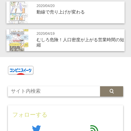
2020/04/20
動線で売り上げが変わる
2020/04/19
むしろ危険！人口密度が上がる営業時間の短
縮
フォローする
twitter
feed