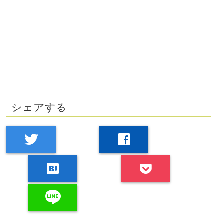
シェアする
twitter
facebook
hatenabookmark
line