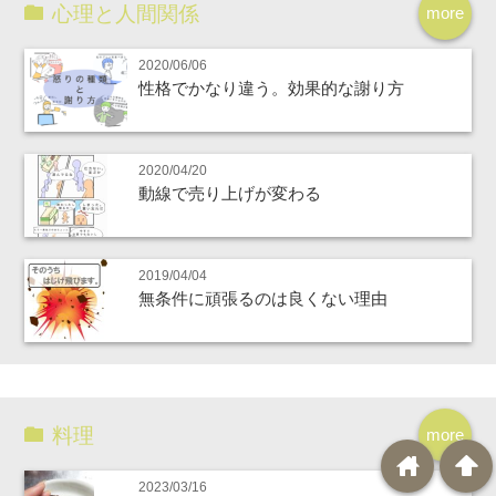
心理と人間関係
more
2020/06/06
性格でかなり違う。効果的な謝り方
2020/04/20
動線で売り上げが変わる
2019/04/04
無条件に頑張るのは良くない理由
料理
more
home
arrowup
2023/03/16