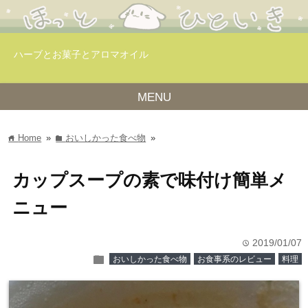
ハーブとお菓子とアロマオイル
MENU
Home
»
おいしかった食べ物
»
home
folder
カップスープの素で味付け簡単メ
ニュー
2019/01/07
time
folder
おいしかった食べ物
お食事系のレビュー
料理