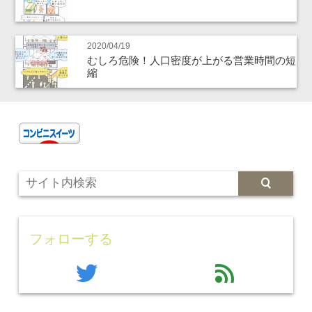
2020/04/19
むしろ危険！人口密度が上がる営業時間の短
縮
フォローする
twitter
feed