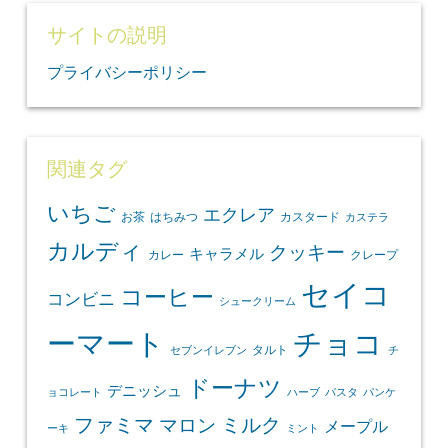
サイトの説明
プライバシーポリシー
関連タグ
いちご
エクレア
お茶
はちみつ
カスタード
カステラ
カルディ
クッキー
キャラメル
カレー
クレープ
セイコ
コーヒー
コンビニ
シュークリーム
ーマート
チョコ
タルト
セブンイレブン
チ
ドーナツ
デニッシュ
ョコレート
ハーブ
パスタ
パンケ
ファミマ
マロン
ミルク
メープル
ーキ
ミント