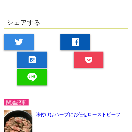
シェアする
twitter
facebook
hatenabookmark
line
関連記事
味付けはハーブにお任せローストビーフ