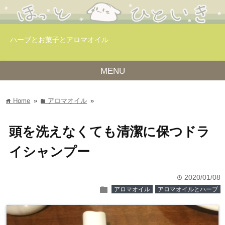
ハーブとお菓子とアロマオイル
MENU
Home
»
アロマオイル
»
home
folder
頭を洗えなくても清潔に保つドラ
イシャンプー
2020/01/08
time
folder
アロマオイル
アロマオイルとハーブ