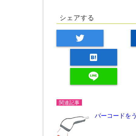
シェアする
twitter
hatenabookmark
line
関連記事
バーコードを