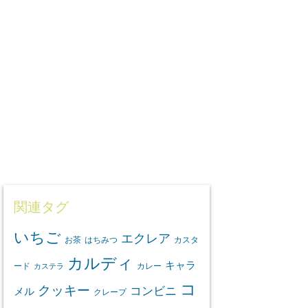
関連タグ
いちご
エクレア
お茶
はちみつ
カスタ
カルディ
キャラ
ード
カレー
カステラ
コ
クッキー
コンビニ
メル
クレープ