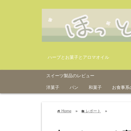
ハーブとお菓子とアロマオイル
スイーツ製品のレビュー
洋菓子
パン
和菓子
お食事系
Home
»
レポート
»
home
folder