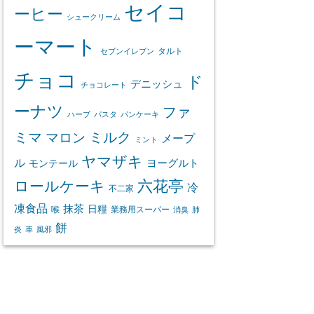
セイコ
ーヒー
シュークリーム
ーマート
タルト
セブンイレブン
チョコ
ド
デニッシュ
チョコレート
ーナツ
ファ
ハーブ
パスタ
パンケーキ
ミマ
マロン
ミルク
メープ
ミント
ヤマザキ
ル
ヨーグルト
モンテール
ロールケーキ
六花亭
冷
不二家
凍食品
抹茶
日糧
喉
業務用スーパー
消臭
肺
餅
炎
車
風邪