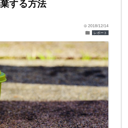
棄する方法
2018/12/14
time
folder
レポート