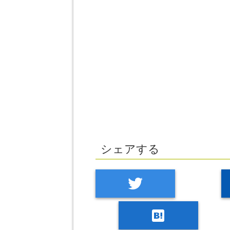
シェアする
twitter
hatenabookmark