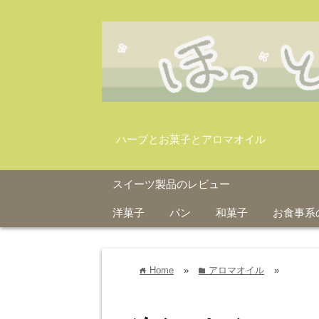
ハーブとお菓子とアロマオイル
スイーツ製品のレビュー
洋菓子
パン
和菓子
お食事系
Home
»
アロマオイル
»
home
folder