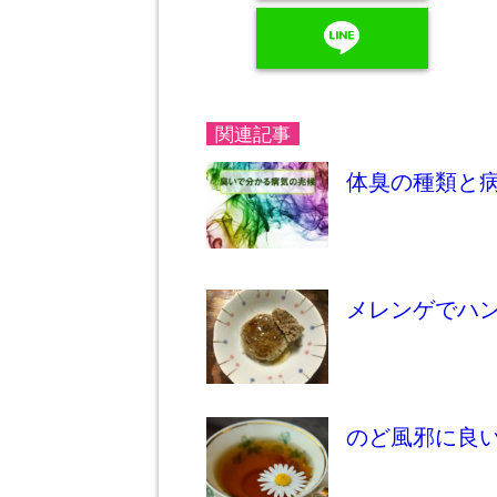
line
関連記事
体臭の種類と
メレンゲでハ
のど風邪に良