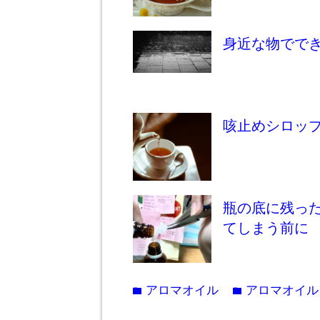
身近な物でで
咳止めシロッ
瓶の底に残っ
てしまう前に
アロマオイル
アロマオイル
folder
folder