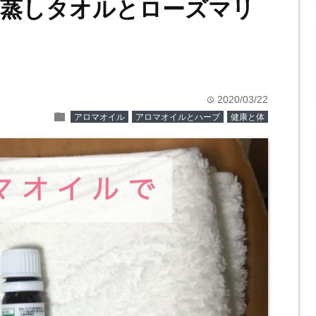
は蒸しタオルとローズマリ
2020/03/22
time
folder
アロマオイル
アロマオイルとハーブ
健康と体