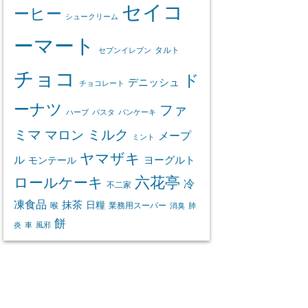
セイコ
ーヒー
シュークリーム
ーマート
タルト
セブンイレブン
チョコ
ド
デニッシュ
チョコレート
ーナツ
ファ
ハーブ
パスタ
パンケーキ
ミマ
マロン
ミルク
メープ
ミント
ヤマザキ
ル
ヨーグルト
モンテール
ロールケーキ
六花亭
冷
不二家
凍食品
抹茶
日糧
喉
業務用スーパー
消臭
肺
餅
炎
車
風邪