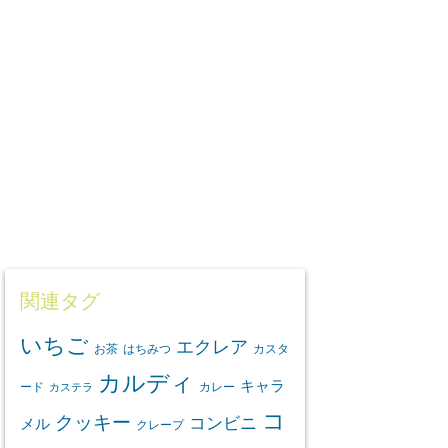
関連タグ
いちご
エクレア
お茶
はちみつ
カスタ
カルディ
キャラ
ード
カレー
カステラ
コ
クッキー
コンビニ
メル
クレープ