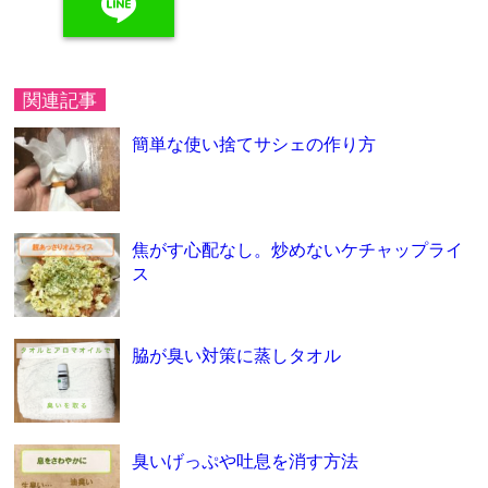
line
関連記事
簡単な使い捨てサシェの作り方
焦がす心配なし。炒めないケチャップライ
ス
脇が臭い対策に蒸しタオル
臭いげっぷや吐息を消す方法