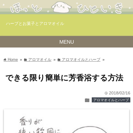
ハーブとお菓子とアロマオイル
MENU
Home
»
アロマオイル
»
アロマオイルとハーブ
»
home
folder
folder
できる限り簡単に芳香浴する方法
2018/02/16
time
folder
アロマオイルとハーブ