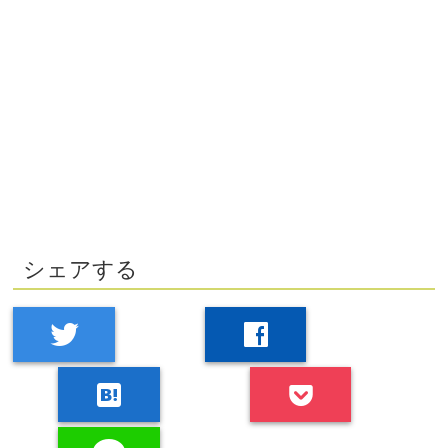
シェアする
twitter
facebook
hatenabookmark