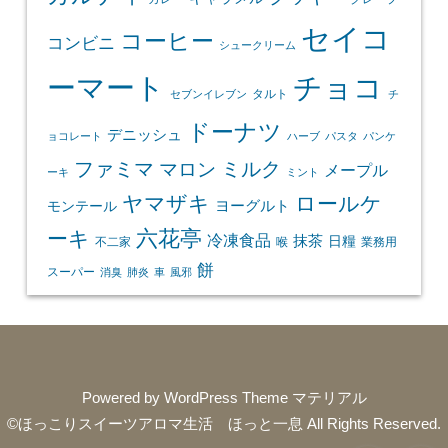
セイコ
コーヒー
コンビニ
シュークリーム
ーマート
チョコ
タルト
セブンイレブン
チ
ドーナツ
デニッシュ
ョコレート
ハーブ
パスタ
パンケ
ファミマ
マロン
ミルク
メープル
ーキ
ミント
ヤマザキ
ロールケ
ヨーグルト
モンテール
ーキ
六花亭
冷凍食品
抹茶
日糧
不二家
喉
業務用
餅
スーパー
消臭
肺炎
車
風邪
Powered by
WordPress Theme マテリアル
©ほっこりスイーツアロマ生活 ほっと一息
All Rights Reserved.